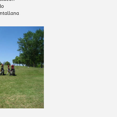
do
antallana