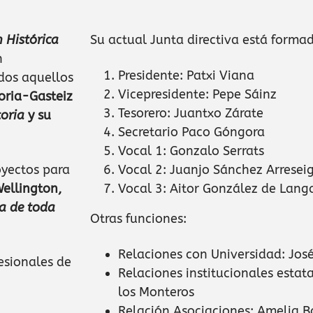
 Histórica
Su actual Junta directiva está forma
n
Presidente: Patxi Viana
odos aquellos
Vicepresidente: Pepe Sáinz
toria-Gasteiz
Tesorero: Juantxo Zárate
toria
y su
Secretario Paco Góngora
Vocal 1: Gonzalo Serrats
oyectos para
Vocal 2: Juanjo Sánchez Arresei
ellington,
Vocal 3: Aitor González de Lang
la de toda
Otras funciones:
Relaciones con Universidad: Jos
esionales de
Relaciones institucionales estat
los Monteros
Relación Asociaciones: Amelia 