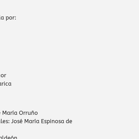
da por:
gor
arica
é María Orruño
ales: José María Espinosa de
Baldeón