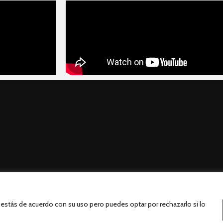
e estás de acuerdo con su uso pero puedes optar por rechazarlo si lo
Batalla de Vitoria 1813 © 2026. Creado por
MonttyApp